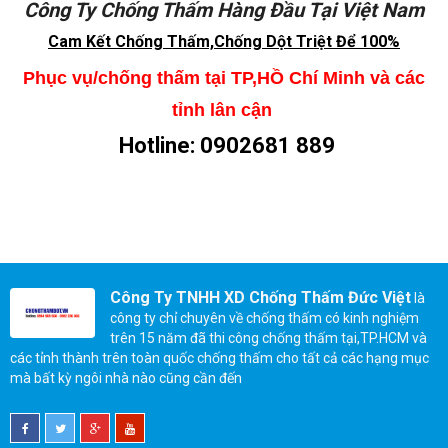
Công Ty Chống Thấm Hàng Đầu Tại Việt Nam
Cam Kết Chống Thấm,Chống Dột Triệt Để 100%
Phục vụ/chống thấm tại TP,HỒ Chí Minh và các
tỉnh lân cận
Hotline:
0902681 889
Công Ty TNHH XD Chống Thấm Đức Việt
là
công ty chỉ chuyên về chống thấm có kinh nghiệm
trên 15 năm đã thi công chống thấm tại,TP.HCM và
các tỉnh thành trên toàn quốc chống thấm cho tất cả các hạng mục
mà bất kỳ ngôi nhà nào cũng cần đến