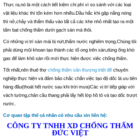
Thực ra,nó là một cách tiết kiệm chi phí vì so sánh với các loại
vật liệu khác thì tốn kém hơn nhiều.Dầu hắc khi gặp nắng nóng
thì nở,chảy và thẩm thấu vào tất cả các khe nhỏ nhất tạo ra một
tấm bạt chống thấm dưới gạch sàn mà thôi.
Có những vị trí sàn mái bị nứt,thấm nước nghiêm trọng.Chúng tôi
phải dùng mũi khoan tạo thành các tổ ong trên sàn,dùng ống khò
gas để làm khô sàn rồi mới thực hiện được việc chống thấm.
Tốt nhất,nên thuê thợ
chống thấm sân thượng triệt để
chuyên
nghiệp thực hiện và đảm bảo chắc chắn việc tạo độ dốc là ưu tiên
hàng đầu(thoát hết nước sau khi trời mưa)Các vị trí tiếp giáp với
vách tường,chân cầu thang phải lấy hết lớp hồ tô và tạo dốc trượt
nước.
Cơ quan tập thể cá nhân có nhu cầu xin liên hệ:
CÔNG TY TNHH XD CHỐNG THẤM
ĐỨC VIỆT