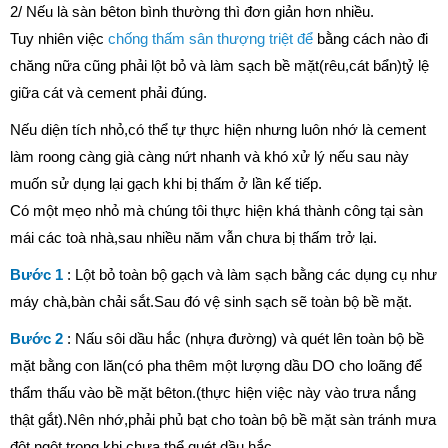
2/ Nếu là sàn bêton bình thường thì đơn giản hơn nhiều.
Tuy nhiên việc
chống thấm sân thượng triệt để
bằng cách nào đi
chăng nữa cũng phải lột bỏ và làm sạch bề mặt(rêu,cát bẩn)tỷ lệ
giữa cát và cement phải đúng.
Nếu diện tích nhỏ,có thể tự thực hiện nhưng luôn nhớ là cement
làm roong càng già càng nứt nhanh và khó xử lý nếu sau này
muốn sử dụng lại gạch khi bị thấm ở lần kế tiếp.
Có một mẹo nhỏ mà chúng tôi thực hiện khá thành công tại sàn
mái các toà nhà,sau nhiều năm vẫn chưa bị thấm trở lại.
Bước 1
: Lột bỏ toàn bộ gạch và làm sạch bằng các dụng cụ như
máy chà,bàn chải sắt.Sau đó vệ sinh sạch sẽ toàn bộ bề mặt.
Bước 2
: Nấu sôi dầu hắc (nhựa đường) và quét lên toàn bộ bề
mặt bằng con lăn(có pha thêm một lượng dầu DO cho loãng để
thẩm thấu vào bề mặt bêton.(thực hiện việc này vào trưa nắng
thật gắt).Nên nhớ,phải phủ bạt cho toàn bộ bề mặt sàn tránh mưa
đột ngột trong khi chưa thể quét dầu hắc.